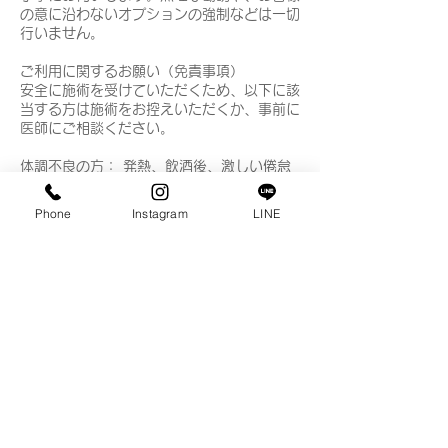
の意に沿わないオプションの強制などは一切
行いません。
ご利用に関するお願い（免責事項）
安全に施術を受けていただくため、以下に該
当する方は施術をお控えいただくか、事前に
医師にご相談ください。
体調不良の方： 発熱、飲酒後、激しい倦怠
感がある場合。
Phone
Instagram
LINE
怪我・疾患のある方： 頭部・首・顔に炎症
や怪我がある方、重度の偏頭痛、最近手術を
受けられた方。
持病をお持ちの方： 高血圧、心臓疾患、脳
疾患、骨粗鬆症など。
妊娠中の方： 安定期に入られている場合で
も、必ず事前にお申し出ください。
注記： 施術中、痛みや違和感を感じた場合
はすぐにお知らせください。施術後の揉み返