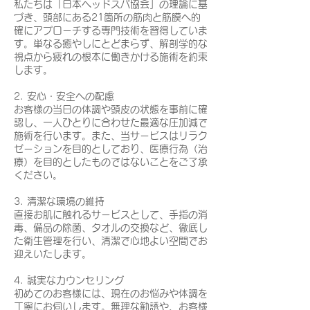
私たちは「日本ヘッドスパ協会」の理論に基
づき、頭部にある21箇所の筋肉と筋膜へ的
確にアプローチする専門技術を習得していま
す。単なる癒やしにとどまらず、解剖学的な
視点から疲れの根本に働きかける施術を約束
します。
2. 安心・安全への配慮
お客様の当日の体調や頭皮の状態を事前に確
認し、一人ひとりに合わせた最適な圧加減で
施術を行います。また、当サービスはリラク
ゼーションを目的としており、医療行為（治
療）を目的としたものではないことをご了承
ください。
3. 清潔な環境の維持
直接お肌に触れるサービスとして、手指の消
毒、備品の除菌、タオルの交換など、徹底し
た衛生管理を行い、清潔で心地よい空間でお
迎えいたします。
4. 誠実なカウンセリング
初めてのお客様には、現在のお悩みや体調を
丁寧にお伺いします。無理な勧誘や、お客様