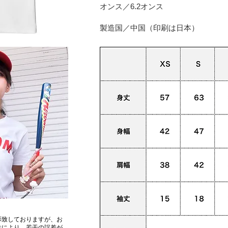
オンス／6.2オンス
​製造国／中国（印刷は日本）
影致しておりますが、お
性により、若干の誤差が