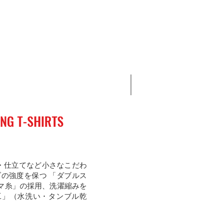
価格
￥15,400
S
M
L
＋2
12.7オンス
カートに追加する
ING T-SHIRTS
・仕立てなど小さなこだわ
の強度を保つ 「ダブルス
マ糸」の採用、洗濯縮みを
工」（水洗い・タンブル乾